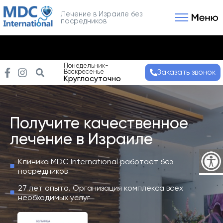
Лечение в Израиле без
посредников
Связаться с нами
Получить консультаци
Понедельник-
Воскресенье
Заказать звонок
Круглосуточно
Получите качественное
лечение в Израиле
Клиника MDC International работает без
посредников
27 лет опыта. Организация комплекса всех
необходимых услуг