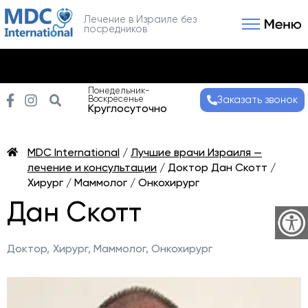
Лечение в Израиле без
посредников
Связаться с нами
Получить консультаци
Понедельник-
Воскресенье
Заказать звонок
Круглосуточно
MDC International
/
Лучшие врачи Израиля —
лечение и консультации
/
Доктор Дан Скотт /
Хирург / Маммолог / Онкохирург
Дан Скотт
Доктор,
Хирург, Маммолог, Онкохирург