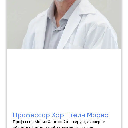
Профессор Харштеин Морис
Профессор Морис Хартштейн — хирург, эксперт в
области пластической хирургии глаза, как