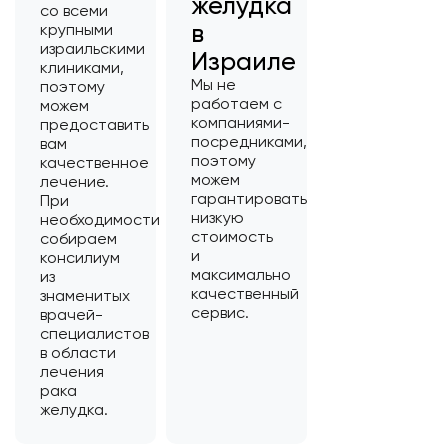
желудка
со всеми
в
крупными
израильскими
Израиле
клиниками,
Мы не
поэтому
работаем с
можем
компаниями-
предоставить
посредниками,
вам
поэтому
качественное
можем
лечение.
гарантировать
При
низкую
необходимости
стоимость
собираем
и
консилиум
максимально
из
качественный
знаменитых
сервис.
врачей-
специалистов
в области
лечения
рака
желудка.