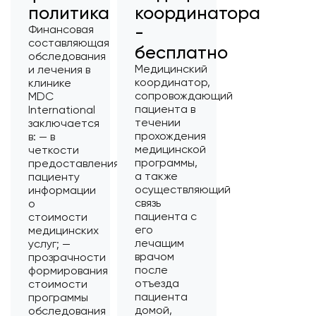
политика
координатора
-
Финансовая
составляющая
бесплатно
обследования
Медицинский
и лечения в
координатор,
клинике
сопровождающий
MDC
пациента в
International
течении
заключается
прохождения
в: — в
медицинской
четкости
программы,
предоставления
а также
пациенту
осуществляющий
информации
связь
о
пациента с
стоимости
его
медицинских
лечащим
услуг; —
врачом
прозрачности
после
формирования
отъезда
стоимости
пациента
программы
домой,
обследования