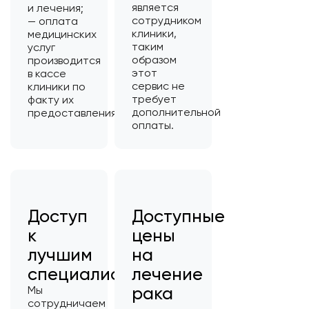
является
и лечения;
сотрудником
— оплата
клиники,
медицинских
таким
услуг
образом
производится
этот
в кассе
сервис не
клиники по
требует
факту их
дополнительной
предоставления;
оплаты.
Доступ
Доступные
к
цены
лучшим
на
специалистам
лечение
рака
Мы
сотрудничаем