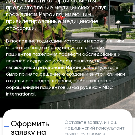
деятельности которой является
предоставление медицинских услуг
гражданам Израиля, имеющим
привилегированные медицинские
страховки.
В последние годы администрация и врачи клиники
стали все чаще и чаще получать от своих
пациентов пожелания провести обследование и
лечение их друзьям и родственникам, не
являющимся гражданами Израиля. В результате
было принято решение о создании внутри клиники
отдельного подразделения, работающего с
обращениями пациентов из-за рубежа - MDC
international.
Оформить
Оставьте заявку, и наш
медицинский консультант
заявку на
свяжется с вами в