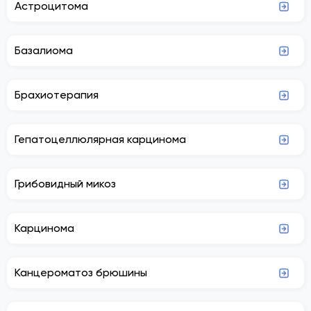
Астроцитома
Базалиома
Брахиотерапия
Гепатоцеллюлярная карцинома
Грибовидный микоз
Карцинома
Канцероматоз брюшины