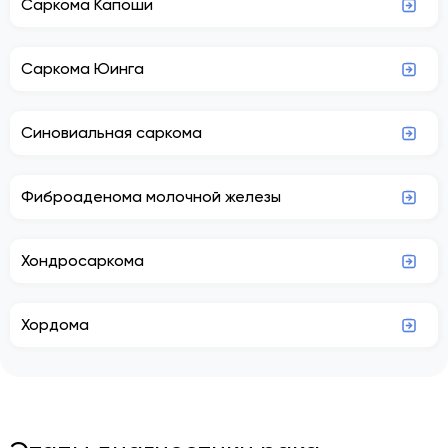
Саркома Капоши
Саркома Юинга
Синовиальная саркома
Фиброаденома молочной железы
Хондросаркома
Хордома