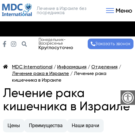
Лечение в Израиле без
посредников
Связаться с нами
Получить консультаци
Понедельник-
Воскресенье
Заказать звонок
Круглосуточно
MDC International
/
Информация
/
Отделения
/
Лечение рака в Израиле
/
Лечение рака
кишечника в Израиле
Лечение рака
кишечника в Израиле
Цены
Преимущества
Наши врачи