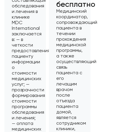
составляющая
бесплатно
обследования
Медицинский
и лечения в
координатор,
клинике
сопровождающий
MDC
пациента в
International
течении
заключается
прохождения
в: — в
медицинской
четкости
программы,
предоставления
а также
пациенту
осуществляющий
информации
связь
о
пациента с
стоимости
его
медицинских
лечащим
услуг; —
врачом
прозрачности
после
формирования
отъезда
стоимости
пациента
программы
домой,
обследования
является
и лечения;
сотрудником
— оплата
клиники,
медицинских