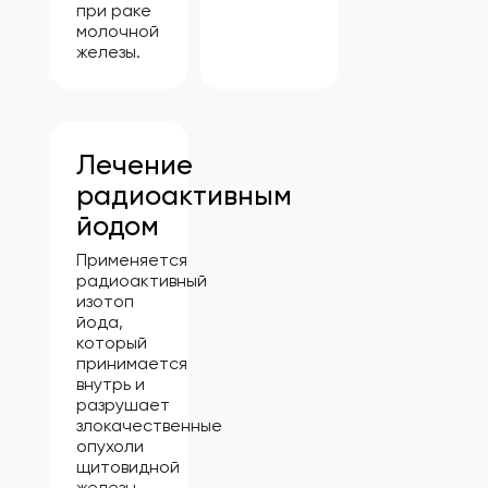
при раке
молочной
железы.
Лечение
радиоактивным
йодом
Применяется
радиоактивный
изотоп
йода,
который
принимается
внутрь и
разрушает
злокачественные
опухоли
щитовидной
железы.