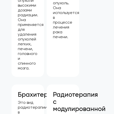
опухоли
опухоль.
высокими
Она
дозами
используется
радиации.
в
Она
процессе
применяется
лечения
для
рака
удаления
печени.
опухолей
легких,
печени,
головного
и
спинного
мозга.
Брахитерапия
Радиотерапия
с
Это вид
радиотерапии,
модулированной
в