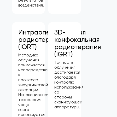
результатов
воздействия.
Интраоперационная
3D-
радиотерапия
конфокальная
(IORT)
радиотерапия
(IGRT)
Методика
облучения
Точность
применяется
облучения
непосредственно
достигается
в
благодаря
процессе
контролю
хирургической
использования
операции.
со
Инновационная
стороны
технология
сканирующей
чаще
аппаратуры.
всего
используется