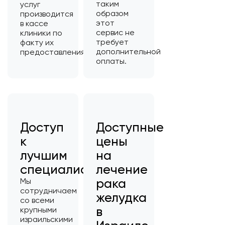
таким
услуг
образом
производится
этот
в кассе
сервис не
клиники по
требует
факту их
дополнительной
предоставления;
оплаты.
Доступ
Доступные
к
цены
лучшим
на
специалистам
лечение
рака
Мы
сотрудничаем
желудка
со всеми
в
крупными
израильскими