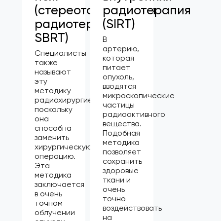
(стереотаксическая
радиотерапия
радиотерапия,
(SIRT)
SBRT)
В
артерию,
Специалисты
которая
также
питает
называют
опухоль,
эту
вводятся
методику
микроскопические
радиохирургией,
частицы
поскольку
радиоактивного
она
вещества.
способна
Подобная
заменить
методика
хирургическую
позволяет
операцию.
сохранить
Эта
здоровые
методика
ткани и
заключается
очень
в очень
точно
точном
воздействовать
облучении
на