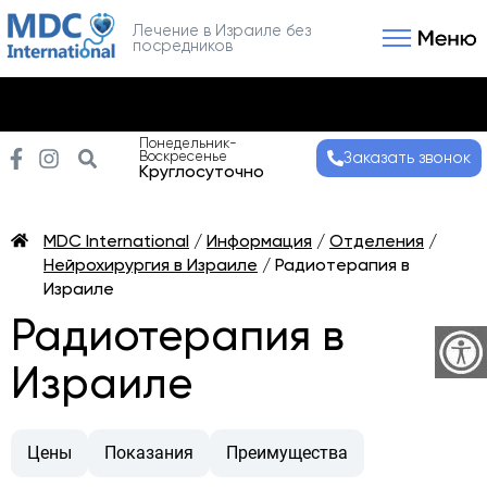
Лечение в Израиле без
посредников
Связаться с нами
Получить консультаци
Понедельник-
Воскресенье
Заказать звонок
Круглосуточно
MDC International
/
Информация
/
Отделения
/
Нейрохирургия в Израиле
/
Радиотерапия в
Израиле
Радиотерапия в
Израиле
Цены
Показания
Преимущества