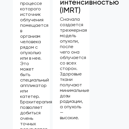
интенсивностью
процессе
(IMRT)
которого
источник
Сначала
облучения
создается
помещается
трехмерная
в
модель
организм
опухоли,
человека
после
рядом с
чего она
опухолью
облучается
или в нее.
со всех
Это
сторон.
может
Здоровые
быть
ткани
специальный
получают
аппликатор
минимальные
или
дозы
катетер.
радиации,
Брахитерапия
а опухоль
позволяет
—
добиться
высокие.
очень
точных