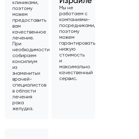
Израиле
клиниками,
Мы не
поэтому
работаем с
можем
компаниями-
предоставить
посредниками,
вам
поэтому
качественное
можем
лечение.
гарантировать
При
низкую
необходимости
стоимость
собираем
и
консилиум
максимально
из
качественный
знаменитых
сервис.
врачей-
специалистов
в области
лечения
рака
желудка.