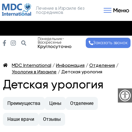
Лечение в Израиле без
посредников
Связаться с нами
Получить консультаци
Понедельник-
Воскресенье
Заказать звонок
Круглосуточно
MDC International
/
Информация
/
Отделения
/
Урология в Израиле
/
Детская урология
Детская урология
Преимущества
Цены
Отделение
Наши врачи
Отзывы