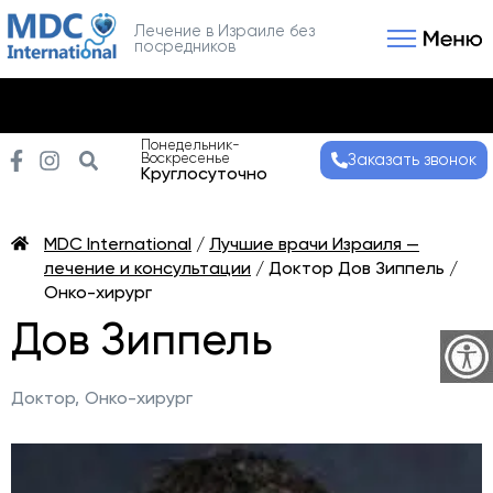
Лечение в Израиле без
посредников
Связаться с нами
Получить консультаци
Понедельник-
Воскресенье
Заказать звонок
Круглосуточно
MDC International
/
Лучшие врачи Израиля —
лечение и консультации
/
Доктор Дов Зиппель /
Онко-хирург
Дов Зиппель
Доктор,
Онко-хирург