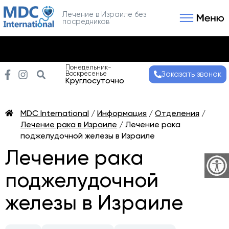
Лечение в Израиле без
посредников
Связаться с нами
Получить консультаци
Понедельник-
Воскресенье
Заказать звонок
Круглосуточно
MDC International
/
Информация
/
Отделения
/
Лечение рака в Израиле
/
Лечение рака
поджелудочной железы в Израиле
Лечение рака
поджелудочной
железы в Израиле