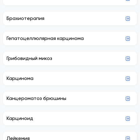
Брахиотерапия
Гепатоцеллюлярная карцинома
Грибовидный микоз
Карцинома
Канцероматоз брюшины
Карциноид
Лейкемия