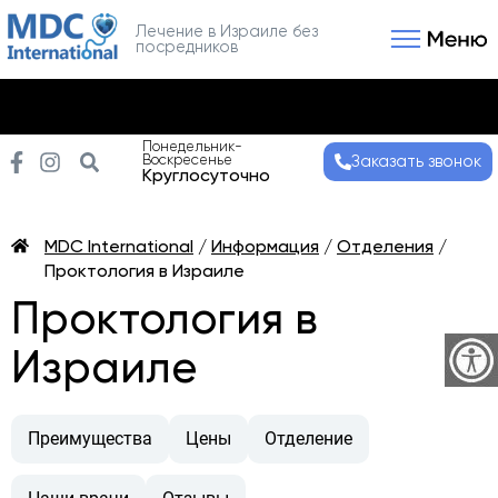
Лечение в Израиле без
посредников
Связаться с нами
Получить консультаци
Понедельник-
Воскресенье
Заказать звонок
Круглосуточно
MDC International
/
Информация
/
Отделения
/
Проктология в Израиле
Проктология в
Израиле
Преимущества
Цены
Отделение