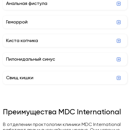
Анальная фистула
Геморрой
Киста копчика
Пилонидальный синус
Свищ кишки
Преимущества MDC International
В отделении проктологии клиники MDC International
работают врачи высочайшего уровня. Они успешно