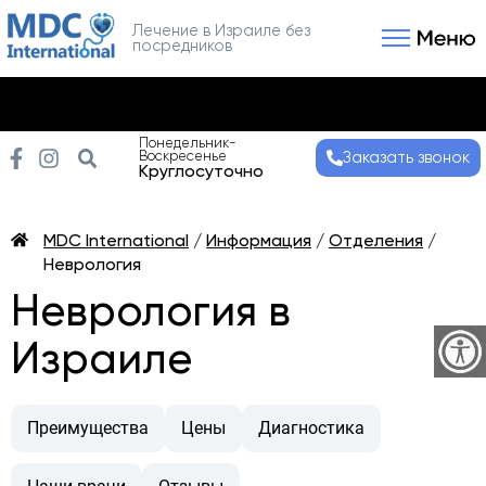
Лечение в Израиле без
посредников
Связаться с нами
Получить консультаци
Понедельник-
Воскресенье
Заказать звонок
Круглосуточно
MDC International
/
Информация
/
Отделения
/
Неврология
Неврология в
Израиле
Преимущества
Цены
Диагностика