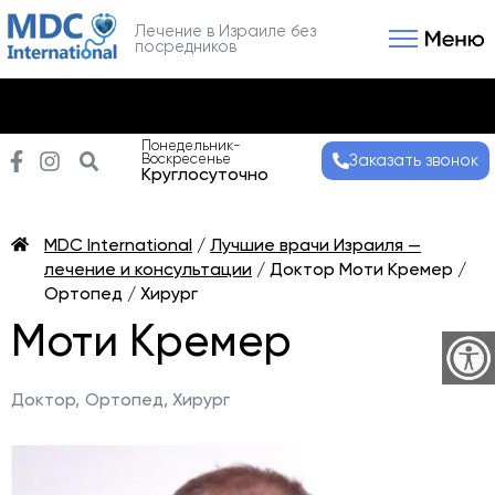
Лечение в Израиле без
посредников
Связаться с нами
Получить консультаци
Понедельник-
Воскресенье
Заказать звонок
Круглосуточно
MDC International
/
Лучшие врачи Израиля —
лечение и консультации
/
Доктор Моти Кремер /
Ортопед / Хирург
Моти Кремер
Доктор,
Ортопед, Хирург