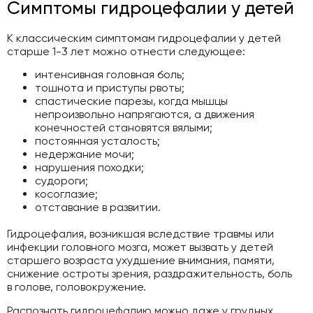
Симптомы гидроцефалии у детей
К классическим симптомам гидроцефалии у детей
старше 1-3 лет можно отнести следующее:
интенсивная головная боль;
тошнота и приступы рвоты;
спастические парезы, когда мышцы
непроизвольно напрягаются, а движения
конечностей становятся вялыми;
постоянная усталость;
недержание мочи;
нарушения походки;
судороги;
косоглазие;
отставание в развитии.
Гидроцефалия, возникшая вследствие травмы или
инфекции головного мозга, может вызвать у детей
старшего возраста ухудшение внимания, памяти,
снижение остроты зрения, раздражительность, боль
в голове, головокружение.
Распознать гидроцефалию можно даже у грудных