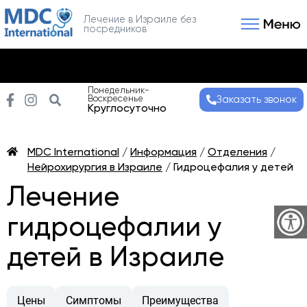
Лечение в Израиле без
посредников
Связаться с нами
Получить консультаци
Понедельник-
Воскресенье
Заказать звонок
Круглосуточно
MDC International
/
Информация
/
Отделения
/
Нейрохирургия в Израиле
/
Гидроцефалия у детей
Лечение
гидроцефалии у
детей в Израиле
Цены
Симптомы
Преимущества