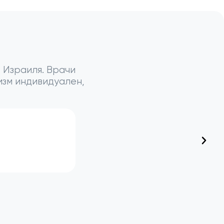
 Израиля. Врачи
изм индивидуален,
Профессор
Моше Адани
Нейрохирург