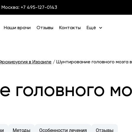
Москва: +7 495-127-0143
Наши врачи
Отзывы
Контакты
Ещё
йрохирургия в Израиле
/
Шунтирование головного мозга 
 головного мо
чи
Методы
Особенности лечения
Отзывы