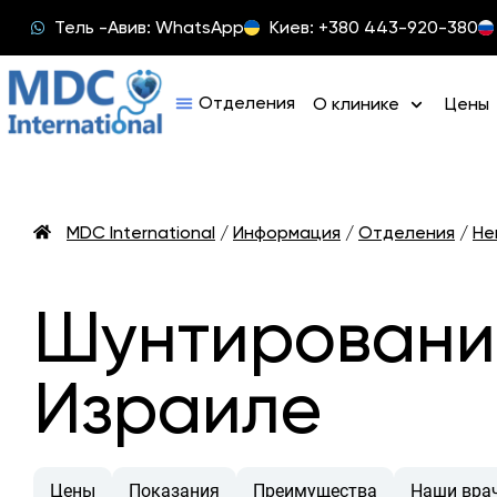
Тель -Авив: WhatsApp
Киев: +380 443-920-380
О клинике
Цены
MDC International
/
Информация
/
Отделения
/
Не
Шунтирование
Израиле
Цены
Показания
Преимущества
Наши вра