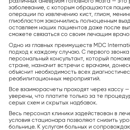
различных аневризм головного мозга — эт
заболевание, с которым обращаются пацие
операции по извлечению кист, глиом, менин
глиобластом закончились полноценным выз
оставляем наших пациентов даже после вып
сможете связаться со своим лечащим врачо
Одно из главных преимуществ MDC Internat
подход к каждому случаю. С первого звонка
персональный консультант, который помож
стране, назначит встречи с врачами, донес
объяснит необходимость всех диагностичес
реабилитационных мероприятий.
Все взаиморасчеты проходят через кассу —
уверены, что платите только за те процеду
серых схем и скрытых надбавок.
Весь персонал клиники задействован в леч
условия стационара позволяют снизить уро
больнице. К услугам больных и сопровожд