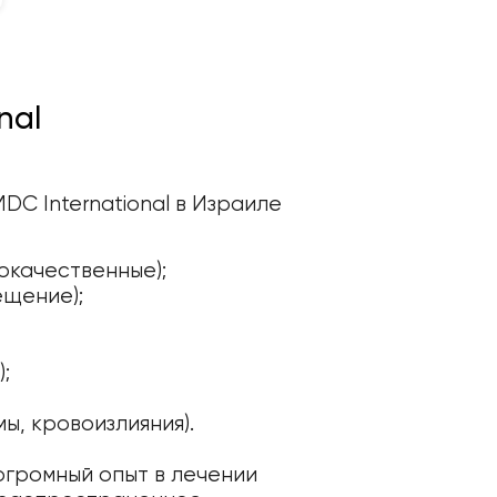
nal
C International в Израиле
окачественные);
ещение);
;
ы, кровоизлияния).
громный опыт в лечении