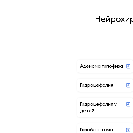
Нейрохир
Аденома гипофиза
Гидроцефалия
Гидроцефалия у
детей
Глиобластома