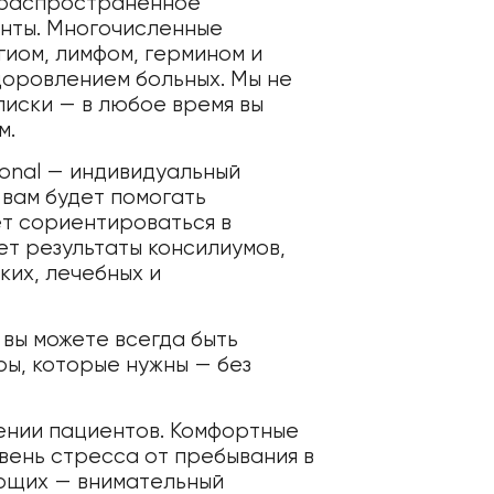
о распространенное
нты. Многочисленные
гиом, лимфом, гермином и
доровлением больных. Мы не
иски — в любое время вы
м.
ional — индивидуальный
 вам будет помогать
ет сориентироваться в
ет результаты консилиумов,
ких, лечебных и
 вы можете всегда быть
ры, которые нужны — без
ении пациентов. Комфортные
вень стресса от пребывания в
ающих — внимательный