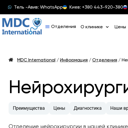
Тель -Авив: WhatsApp
Киев: +380 443-920-380
О клинике
Цены
MDC International
/
Информация
/
Отделения
/
Не
Нейрохирурги
Преимущества
Цены
Диагностика
Наши в
Отделение нейрохирургии в нашей клинике