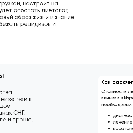
грузкой, настроит на
удет работать диетолог,
овый образ жизни и знание
бежать рецидивов и
ы
Как рассчи
Стоимость ле
ества
клиники в Из
ниже, чем в
необходимых 
ьшое
анах СНГ,
диагнос
ле и проще,
лечение
восстан