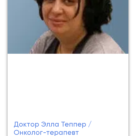
Доктор Элла Теппер /
Онколог-терапевт