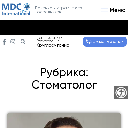
Лечение в Израиле без
посредников
Связаться с нами
Получить консультаци
Понедельник-
Воскресенье
Заказать звонок
Круглосуточно
Рубрика:
Стоматолог