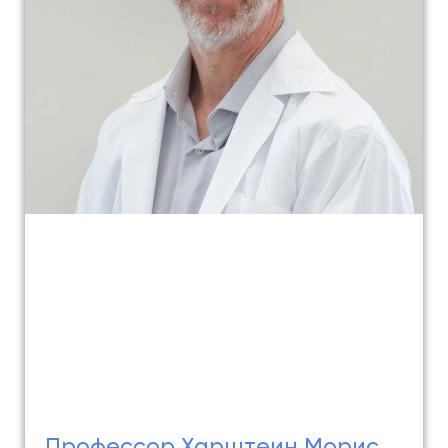
Профессор Харштеин Морис