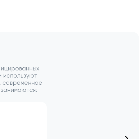
ифицированных
и используют
, современное
 занимаются:
Доктор
Матитьягу Ноф
Ортопед