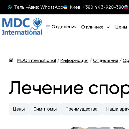
Тель -Авив: WhatsApp
Киев: +380 443-920-380
О клинике
Цены
MDC International
/
Информация
/
Отделения
/
Ор
Лечение спор
Цены
Симптомы
Преимущества
Наши вра