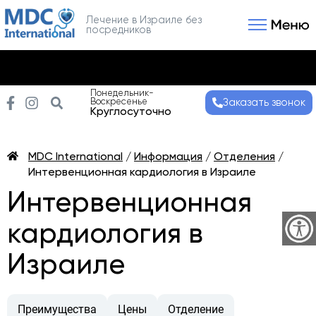
Лечение в Израиле без
посредников
Связаться с нами
Получить консультаци
Понедельник-
Воскресенье
Заказать звонок
Круглосуточно
MDC International
/
Информация
/
Отделения
/
Интервенционная кардиология в Израиле
Интервенционная
кардиология в
Израиле
Преимущества
Цены
Отделение