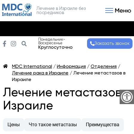
Лечение в Израиле без
посредников
Связаться с нами
Получить консультаци
Понедельник-
Воскресенье
Заказать звонок
Круглосуточно
MDC International
/
Информация
/
Отделения
/
Лечение рака в Израиле
/
Лечение метастазов в
Израиле
Лечение метастазов в
Израиле
Цены
Что такое метастазы
Преимущества