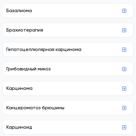
Базалиома
Брахиотерапия
Гепатоцеллюлярная карцинома
Грибовидный микоз
Карцинома
Канцероматоз брюшины
Карциноид