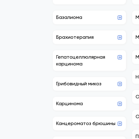
Базалиома
М
Брахиотерапия
М
Гепатоцеллюлярная
М
карцинома
Н
Грибовидный микоз
О
Карцинома
О
Канцероматоз брюшины
П