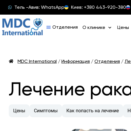
Тель -Авив: WhatsApp
Киев: +380 443-920-380
О клинике
Цены
MDC International
/
Информация
/
Отделения
/
Ле
Лечение рака
Цены
Симптомы
Как попасть на лечение
Н