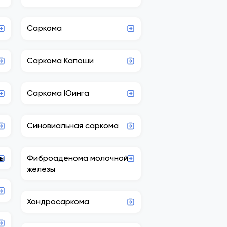
Саркома
Саркома Капоши
Саркома Юинга
Синовиальная саркома
зы
Фиброаденома молочной
железы
Хондросаркома