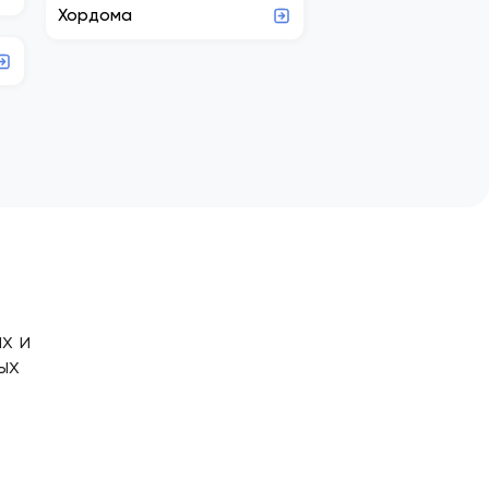
Хордома
х и
ых