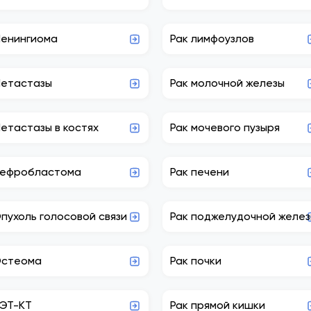
енингиома
Рак лимфоузлов
етастазы
Рак молочной железы
етастазы в костях
Рак мочевого пузыря
ефробластома
Рак печени
пухоль голосовой связи
Рак поджелудочной желе
стеома
Рак почки
ЭТ-КТ
Рак прямой кишки