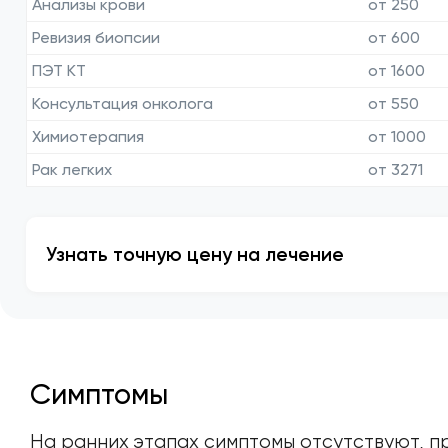
Анализы крови
от 250
Ревизия биопсии
от 600
ПЭТ КТ
от 1600
Консультация онколога
от 550
Химиотерапия
от 1000
Рак легких
от 3271
Узнать точную цену на лечение
Симптомы
На ранних этапах симптомы отсутствуют, пр