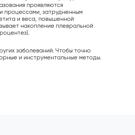
разования проявляются
и процессами, затрудненным
етита и веса, повышенной
ызывает накопление плевральной
роцентез).
ругих заболеваний. Чтобы точно
торные и инструментальные методы.