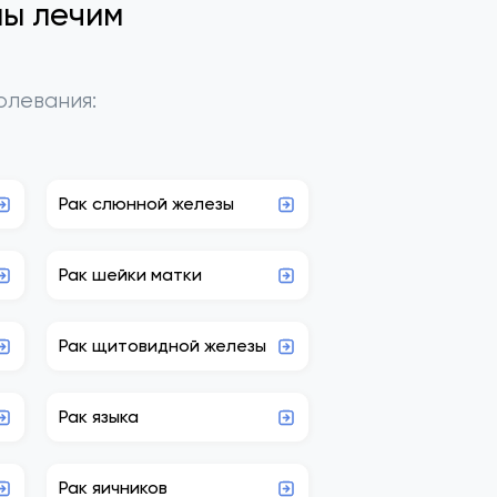
мы лечим
олевания:
Рак слюнной железы
Рак шейки матки
Рак щитовидной железы
Рак языка
Рак яичников