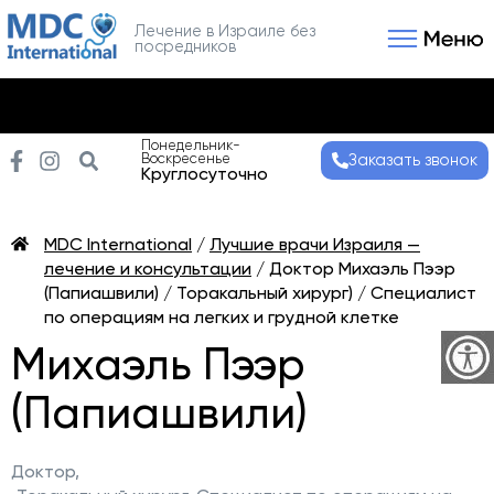
Лечение в Израиле без
посредников
Связаться с нами
Получить консультаци
Понедельник-
Воскресенье
Заказать звонок
Круглосуточно
MDC International
/
Лучшие врачи Израиля —
лечение и консультации
/
Доктор Михаэль Пээр
(Папиашвили) / Торакальный хирург) / Специалист
по операциям на легких и грудной клетке
Михаэль Пээр
(Папиашвили)
Доктор,