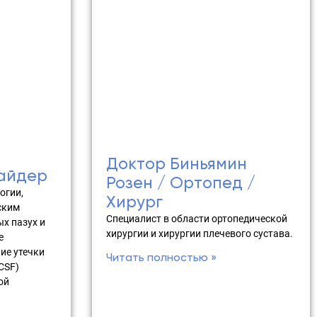
Доктор Биньямин
айдер
Розен / Ортопед /
огии,
Хирург
ским
Специалист в области ортопедической
х пазух и
хирургии и хирургии плечевого сустава.
е
ие утечки
Читать полностью »
CSF)
ой