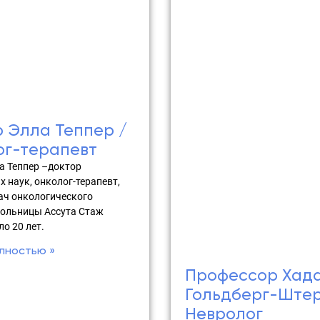
 Элла Теппер /
ог-терапевт
а Теппер –доктор
 наук, онколог-терапевт,
ач онкологического
больницы Ассута Стаж
о 20 лет.
лностью »
Профессор Хад
Гольдберг-Штер
Невролог