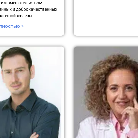
ким вмешательством
енных и доброкачественных
олочной железы.
лностью »