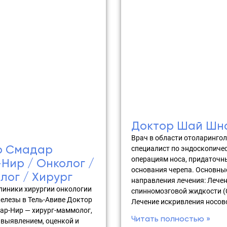
Доктор Шай Шн
Врач в области отоларингол
р Смадар
специалист по эндоскопиче
операциям носа, придаточны
Нир / Онколог /
основания черепа. Основны
ог / Хирург
направления лечения: Лечен
линики хирургии онкологии
спинномозговой жидкости (
елезы в Тель-Авиве Доктор
Лечение искривления носов
ар-Нир — хирург-маммолог,
Читать полностью »
 выявлением, оценкой и