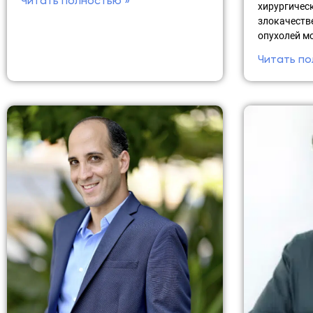
Читать полностью »
хирургичес
злокачеств
опухолей м
Читать по