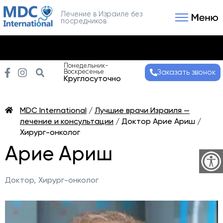
Лечение в Израиле без
посредников
Связаться с нами
Получить консультаци
Понедельник-
Воскресенье
Заказать звонок
Круглосуточно
MDC International
/
Лучшие врачи Израиля —
лечение и консультации
/
Доктор Арие Ариш /
Хирург-онколог
Арие Ариш
Доктор,
Хирург-онколог