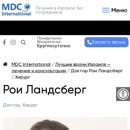
Лечение в Израиле без
посредников
Связаться с нами
Получить консультаци
Понедельник-
Воскресенье
Заказать звонок
Круглосуточно
MDC International
/
Лучшие врачи Израиля —
лечение и консультации
/
Доктор Рои Ландсберг
/ Хирург
Рои Ландсберг
Доктор,
Хирург