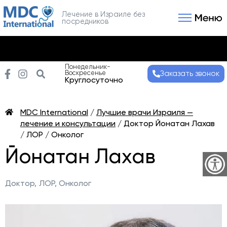
Лечение в Израиле без
посредников
Связаться с нами
Получить консультаци
Понедельник-
Воскресенье
Заказать звонок
Круглосуточно
MDC International
/
Лучшие врачи Израиля —
лечение и консультации
/
Доктор Йонатан Лахав
/ ЛОР / Онколог
Йонатан Лахав
Доктор,
ЛОР, Онколог