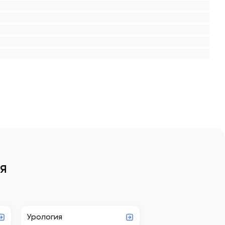
я
Урология