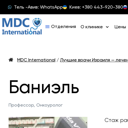
Тель -Авив: WhatsApp
Киев: +380 443-920-380
О клинике
Цены
MDC International
/
Лучшие врачи Израиля — лече
Баниэль
Профессор,
Онкоуролог
Стаж раб