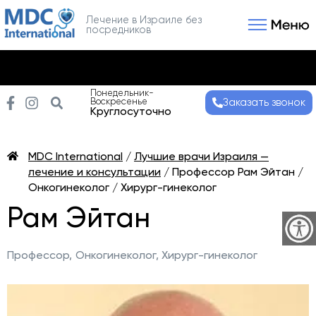
Лечение в Израиле без
посредников
Связаться с нами
Получить консультаци
Понедельник-
Воскресенье
Заказать звонок
Круглосуточно
MDC International
/
Лучшие врачи Израиля —
лечение и консультации
/
Профессор Рам Эйтан /
Онкогинеколог / Хирург-гинеколог
Рам Эйтан
Профессор,
Онкогинеколог, Хирург-гинеколог