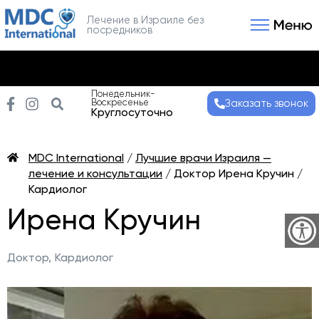
Лечение в Израиле без
посредников
Связаться с нами
Получить консультаци
Понедельник-
Воскресенье
Заказать звонок
Круглосуточно
MDC International
/
Лучшие врачи Израиля —
лечение и консультации
/
Доктор Ирена Кручин /
Кардиолог
Ирена Кручин
Доктор,
Кардиолог