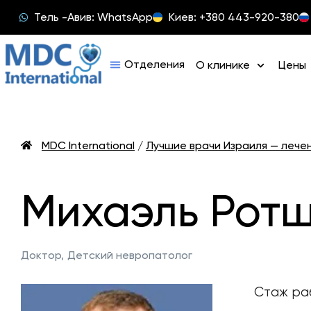
Тель -Авив: WhatsApp
Киев: +380 443-920-380
О клинике
Цены
MDC International
/
Лучшие врачи Израиля — лече
Михаэль Рот
Доктор,
Детский невропатолог
Стаж раб