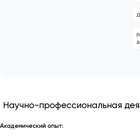
Д
Р
д
Научно-профессиональная деят
Академический опыт: