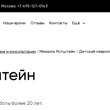
Москва: +7 495-127-0143
Наши врачи
Отзывы
Контакты
Ещё
ние и консультации
/
Михаэль Ротштейн / Детский невро
штейн
оты более 20 лет.