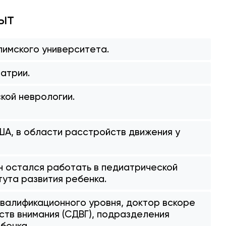
ыт
лимского университета.
атрии.
кой неврологии.
А, в области расстройств движения у
н остался работать в педиатрической
ута развития ребенка.
валификационного уровня, доктор вскоре
тв внимания (СДВГ), подразделения
бенка.