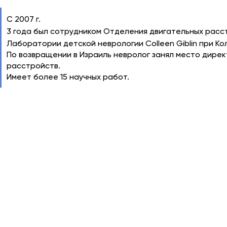
С 2007 г.
3 года был сотрудником Отделения двигательных расс
Лаборатории детской неврологии Colleen Giblin при К
По возвращении в Израиль невролог занял место дире
расстройств.
Имеет более 15 научных работ.