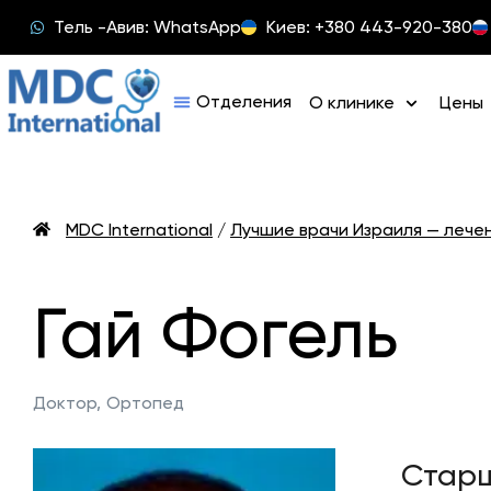
Тель -Авив: WhatsApp
Киев: +380 443-920-380
О клинике
Цены
MDC International
/
Лучшие врачи Израиля — лече
Гай Фогель
Доктор,
Ортопед
Старш