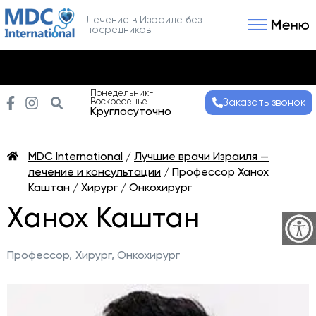
Лечение в Израиле без
посредников
Связаться с нами
Получить консультаци
Понедельник-
Воскресенье
Заказать звонок
Круглосуточно
MDC International
/
Лучшие врачи Израиля —
лечение и консультации
/
Профессор Ханох
Каштан / Хирург / Онкохирург
Ханох Каштан
Профессор,
Хирург, Онкохирург