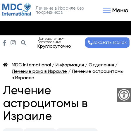
Лечение в Израиле без
посредников
Связаться с нами
Получить консультаци
Понедельник-
Воскресенье
Заказать звонок
Круглосуточно
MDC International
/
Информация
/
Отделения
/
Лечение рака в Израиле
/
Лечение астроцитомы
в Израиле
Лечение
астроцитомы в
Израиле