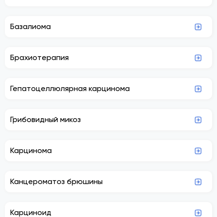
Базалиома
Брахиотерапия
Гепатоцеллюлярная карцинома
Грибовидный микоз
Карцинома
Канцероматоз брюшины
Карциноид