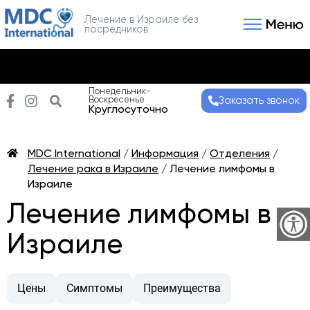
Лечение в Израиле без
посредников
Связаться с нами
Получить консультаци
Понедельник-
Воскресенье
Заказать звонок
Круглосуточно
MDC International
/
Информация
/
Отделения
/
Лечение рака в Израиле
/
Лечение лимфомы в
Израиле
Лечение лимфомы в
Израиле
Цены
Симптомы
Преимущества