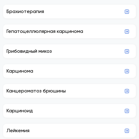
Брахиотерапия
Гепатоцеллюлярная карцинома
Грибовидный микоз
Карцинома
Канцероматоз брюшины
Карциноид
Лейкемия