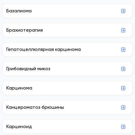
Базалиома
Брахиотерапия
Гепатоцеллюлярная карцинома
Грибовидный микоз
Карцинома
Канцероматоз брюшины
Карциноид