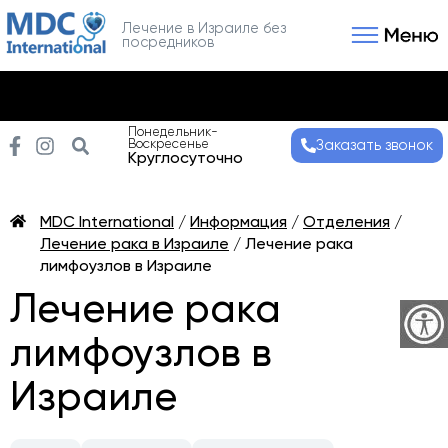
Лечение в Израиле без
посредников
Связаться с нами
Получить консультаци
Понедельник-
Воскресенье
Заказать звонок
Круглосуточно
MDC International
/
Информация
/
Отделения
/
Лечение рака в Израиле
/
Лечение рака
лимфоузлов в Израиле
Лечение рака
лимфоузлов в
Израиле