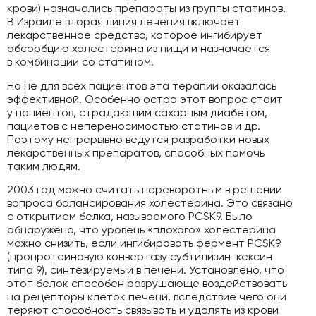
крови) назначались препараты из группы статинов.
В Израиле вторая линия лечения включает
лекарственное средство, которое ингибирует
абсорбцию холестерина из пищи и назначается
в комбинации со статином.
Но не для всех пациентов эта терапии оказалась
эффективной. Особенно остро этот вопрос стоит
у пациентов, страдающим сахарным диабетом,
пациетов с непереносимостью статинов и др.
Поэтому непрерывно ведутся разработки новых
лекарственных препаратов, способных помочь
таким людям.
2003 год можно считать переворотным в решении
вопроса балансирования холестерина. Это связано
с открытием белка, называемого PCSK9. Было
обнаружено, что уровень «плохого» холестерина
можно снизить, если ингибировать фермент PCSK9
(пропротеиновую конвертазу субтилизин-кексин
типа 9), синтезируемый в печени. Установлено, что
этот белок способен разрушающе воздействовать
на рецепторы клеток печени, вследствие чего они
теряют способность связывать и удалять из крови