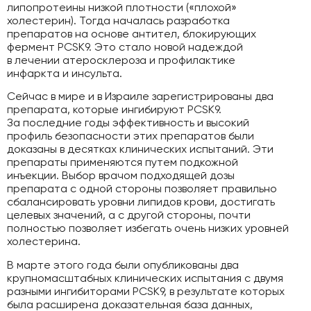
липопротеины низкой плотности («плохой»
холестерин). Тогда началась разработка
препаратов на основе антител, блокирующих
фермент PCSK9. Это стало новой надеждой
в лечении атеросклероза и профилактике
инфаркта и инсульта.
Сейчас в мире и в Израиле зарегистрированы два
препарата, которые ингибируют PCSK9.
За последние годы эффективность и высокий
профиль безопасности этих препаратов были
доказаны в десятках клинических испытаний. Эти
препараты применяются путем подкожной
инъекции. Выбор врачом подходящей дозы
препарата с одной стороны позволяет правильно
сбалансировать уровни липидов крови, достигать
целевых значений, а с другой стороны, почти
полностью позволяет избегать очень низких уровней
холестерина.
В марте этого года были опубликованы два
крупномасштабных клинических испытания с двумя
разными ингибиторами PCSK9, в результате которых
была расширена доказательная база данных,