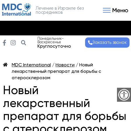
Лечение в Израиле без
посредников
Связаться с нами
Получить консультаци
Понедельник-
Воскресенье
Заказать звонок
Круглосуточно
MDC International
/
Новости
/
Новый
лекарственный препарат для борьбы с
атеросклерозом
Новый
лекарственный
препарат для борьбы
с атеросклерозом