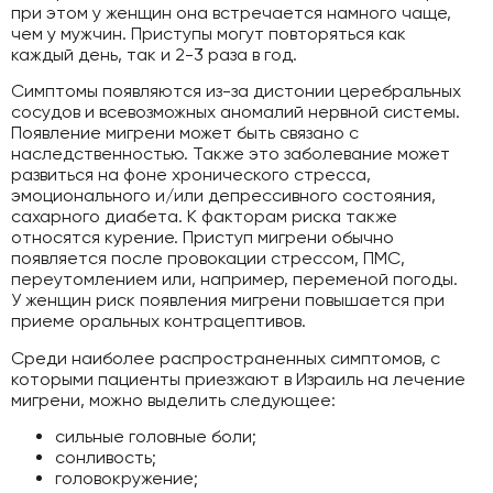
при этом у женщин она встречается намного чаще,
чем у мужчин. Приступы могут повторяться как
каждый день, так и 2-3 раза в год.
Симптомы появляются из-за дистонии церебральных
сосудов и всевозможных аномалий нервной системы.
Появление мигрени может быть связано с
наследственностью. Также это заболевание может
развиться на фоне хронического стресса,
эмоционального и/или депрессивного состояния,
сахарного диабета. К факторам риска также
относятся курение. Приступ мигрени обычно
появляется после провокации стрессом, ПМС,
переутомлением или, например, переменой погоды.
У женщин риск появления мигрени повышается при
приеме оральных контрацептивов.
Среди наиболее распространенных симптомов, с
которыми пациенты приезжают в Израиль на лечение
мигрени, можно выделить следующее:
сильные головные боли;
сонливость;
головокружение;