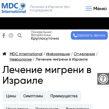
Лечение в Израиле без
посредников
Связаться с нами
Получить консультаци
Понедельник-
Воскресенье
Заказать звонок
Круглосуточно
MDC International
/
Информация
/
Отделения
/
Неврология
/
Лечение мигрени в Израиле
Лечение мигрени в
Израиле
Цены
Симптомы
Преимущества