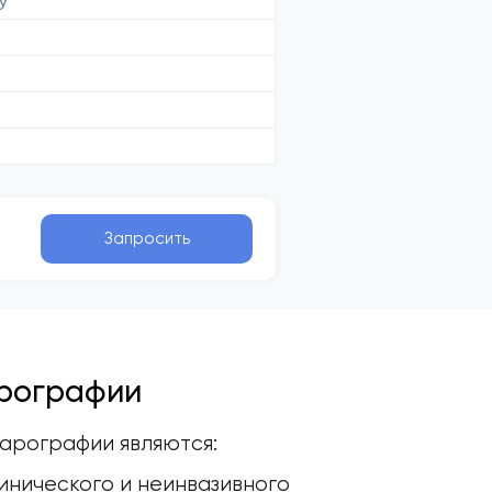
у
Запросить
арографии
арографии являются:
инического и неинвазивного