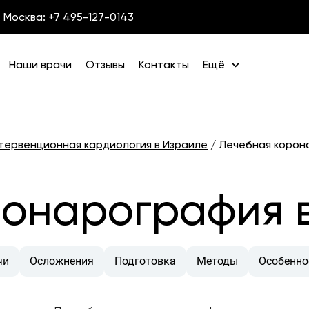
Москва: +7 495-127-0143
Наши врачи
Отзывы
Контакты
Ещё
тервенционная кардиология в Израиле
/
Лечебная корон
ронарография 
чи
Осложнения
Подготовка
Методы
Особенно