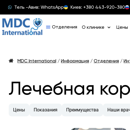
Тель -Авив: WhatsApp
Киев: +380 443-920-380
О клинике
Цены
MDC International
/
Информация
/
Отделения
/
Ин
Лечебная ко
Цены
Показания
Преимущества
Наши вра