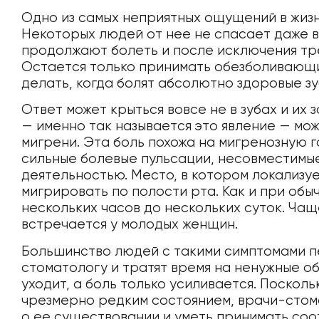
Одно из самых неприятных ощущений в жизн
Некоторых людей от нее не спасает даже ви
продолжают болеть и после исключения тр
Остается только принимать обезболивающи
делать, когда болят абсолютно здоровые з
Ответ может крыться вовсе не в зубах и их 
— именно так называется это явление — мож
мигрени. Эта боль похожа на мигренозную 
сильные болевые пульсации, несовместимы
деятельностью. Место, в котором локализуе
мигрировать по полости рта. Как и при обы
нескольких часов до нескольких суток. Чащ
встречается у молодых женщин.
Большинство людей с такими симптомами 
стоматологу и тратят время на ненужные о
уходит, а боль только усиливается. Посколь
чрезмерно редким состоянием, врачи-стом
о ее существовании и уметь принимать со