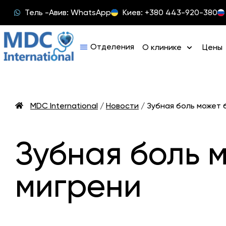
Тель -Авив: WhatsApp
Киев: +380 443-920-380
О клинике
Цены
MDC International
/
Новости
/
Зубная боль может 
Зубная боль 
мигрени