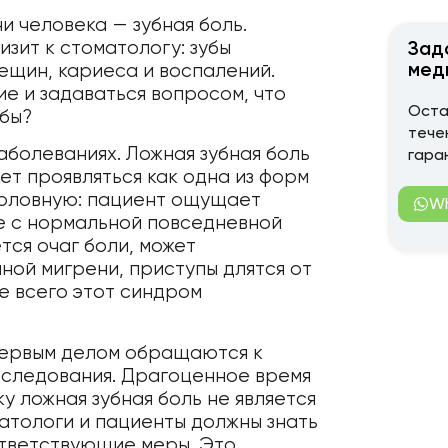
и человека — зубная боль.
зит к стоматологу: зубы
Зад
мед
ещин, кариеса и воспалений.
е и задаваться вопросом, что
Оста
убы?
тече
заболеваниях. Ложная зубная боль
гара
ет проявляться как одна из форм
головную: пациент ощущает
W
е с нормальной повседневной
тся очаг боли, может
чной мигрени, приступы длятся от
е всего этот синдром
первым делом обращаются к
бследования. Драгоценное время
ку ложная зубная боль не является
атологи и пациенты должны знать
ответствующие меры. Это