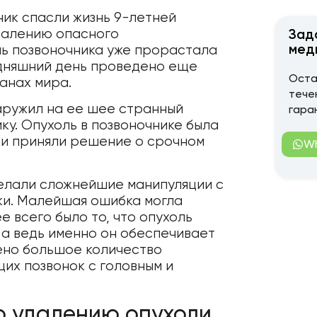
иник спасли жизнь 9-летней
удалению опасного
Зад
мед
ль позвоночника уже прорастала
одняшний день проведено еще
Оста
анах мира.
тече
наружил на ее шее странный
гара
ику. Опухоль в позвоночнике была
чи приняли решение о срочном
W
елали сложнейшие манипуляции с
ки. Малейшая ошибка могла
 всего было то, что опухоль
 а ведь именно он обеспечивает
ено большое количество
их позвонок с головным и
о удалению опухоли