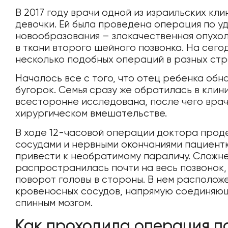
В 2017 году врачи одной из израильских кл
девочки. Ей была проведена операция по 
новообразования – злокачественная опухо
в ткани второго шейного позвонка. На сег
несколько подобных операций в разных стр
Началось все с того, что отец ребенка об
бугорок. Семья сразу же обратилась в клин
всесторонне исследована, после чего вра
хирургическом вмешательстве.
В ходе 12-часовой операции доктора прод
сосудами и нервными окончаниями пациент
привести к необратимому параличу. Сложнее
распространилась почти на весь позвонок,
поворот головы в стороны. В нем располож
кровеносных сосудов, напрямую соединяющ
спинным мозгом.
Как проходила операция п