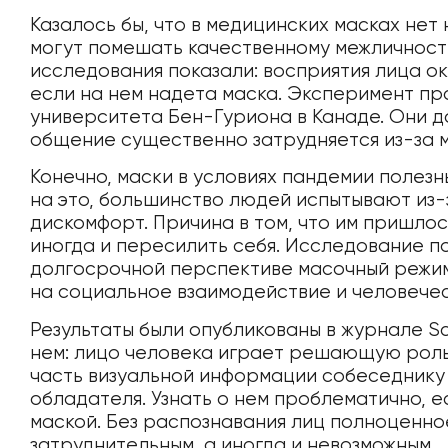
Казалось бы, что в медицинских масках нет
могут помешать качественному межличнос
исследования показали: восприятия лица 
если на нем надета маска. Эксперимент п
университета Бен-Гуриона в Канаде. Они д
общение существенно затрудняется из-за 
Конечно, маски в условиях пандемии полезн
на это, большинство людей испытывают из-
дискомфорт. Причина в том, что им пришлос
иногда и пересилить себя. Исследование пок
долгосрочной перспективе масочный режим
на социальное взаимодействие и человечес
Результаты были опубликованы в журнале Scie
нем: лицо человека играет решающую роль
часть визуальной информации собеседнику
обладателя. Узнать о нем проблематично, 
маской. Без распознавания лиц полноценно
затруднительным, а иногда и невозможным.