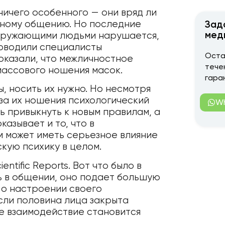
 ничего особенного — они вряд ли
тному общению. Но последние
Зад
мед
окружающими людьми нарушается,
роводили специалисты
Оста
оказали, что межличностное
тече
массового ношения масок.
гара
ы, носить их нужно. Но несмотря
за их ношения психологический
W
ь привыкнуть к новым правилам, а
азывает и то, что в
 может иметь серьезное влияние
кую психику в целом.
ntific Reports. Вот что было в
 в общении, оно подает большую
 о настроении своего
если половина лица закрыта
е взаимодействие становится