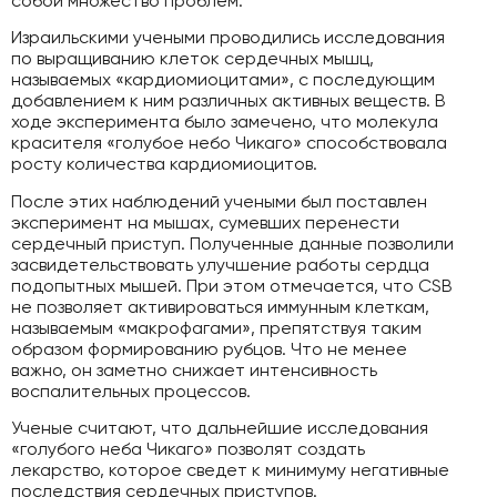
собой множество проблем.
Израильскими учеными проводились исследования
по выращиванию клеток сердечных мышц,
называемых «кардиомиоцитами», с последующим
добавлением к ним различных активных веществ. В
ходе эксперимента было замечено, что молекула
красителя «голубое небо Чикаго» способствовала
росту количества кардиомиоцитов.
После этих наблюдений учеными был поставлен
эксперимент на мышах, сумевших перенести
сердечный приступ. Полученные данные позволили
засвидетельствовать улучшение работы сердца
подопытных мышей. При этом отмечается, что CSB
не позволяет активироваться иммунным клеткам,
называемым «макрофагами», препятствуя таким
образом формированию рубцов. Что не менее
важно, он заметно снижает интенсивность
воспалительных процессов.
Ученые считают, что дальнейшие исследования
«голубого неба Чикаго» позволят создать
лекарство, которое сведет к минимуму негативные
последствия сердечных приступов.