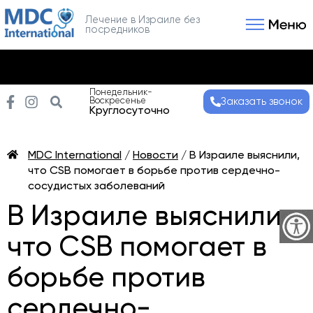
Лечение в Израиле без
посредников
Связаться с нами
Получить консультаци
Понедельник-
Воскресенье
Заказать звонок
Круглосуточно
MDC International
/
Новости
/
В Израиле выяснили,
что CSB помогает в борьбе против сердечно-
сосудистых заболеваний
В Израиле выяснили,
что CSB помогает в
борьбе против
сердечно-