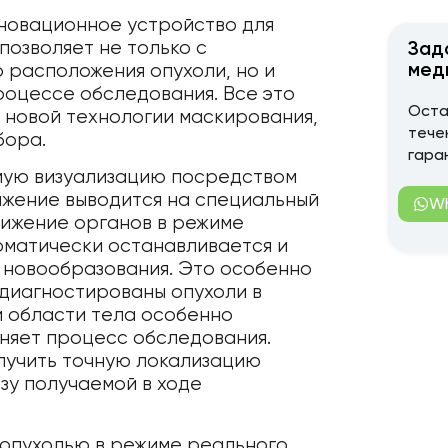
нновационное устройство для
позволяет не только с
Зад
мед
 расположения опухоли, но и
роцессе обследования. Все это
Оста
 новой технологии маскирования,
тече
бора.
гара
мую визуализацию посредством
жение выводится на специальный
W
вижение органов в режиме
оматически останавливается и
 новообразования. Это особенно
 диагностированы опухоли в
й области тела особенно
дняет процесс обследования.
лучить точную локализацию
зу получаемой в ходе
а опухолью в режиме реального