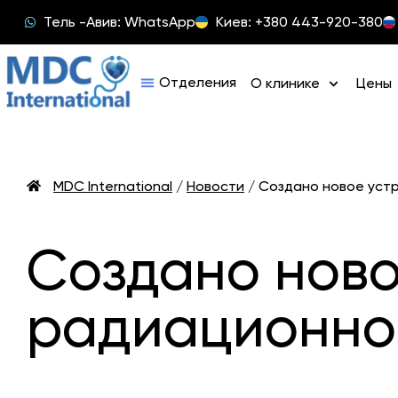
Тель -Авив: WhatsApp
Киев: +380 443-920-380
О клинике
Цены
MDC International
/
Новости
/
Создано новое уст
Создано ново
радиационно