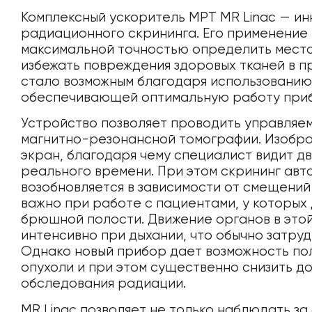
Комплексный ускоритель МРТ MR Linac — и
радиационного скрининга. Его применение 
максимальной точностью определить место
избежать повреждения здоровых тканей в п
стало возможным благодаря использованию
обеспечивающей оптимальную работу при
Устройство позволяет проводить управляе
магнитно-резонансной томографии. Изобра
экран, благодаря чему специалист видит д
реального времени. При этом скрининг авт
возобновляется в зависимости от смещений
важно при работе с пациентами, у которых
брюшной полости. Движение органов в это
интенсивно при дыхании, что обычно затру
Однако новый прибор дает возможность по
опухоли и при этом существенно снизить до
обследования радиации.
MR Linac позволяет не только наблюдать з