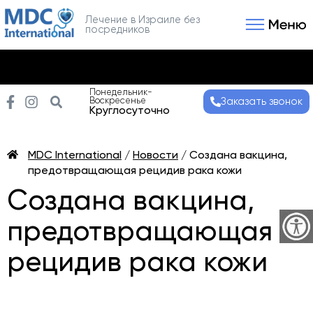
Лечение в Израиле без
посредников
Связаться с нами
Получить консультаци
Понедельник-
Воскресенье
Заказать звонок
Круглосуточно
MDC International
/
Новости
/
Создана вакцина,
предотвращающая рецидив рака кожи
Создана вакцина,
предотвращающая
рецидив рака кожи