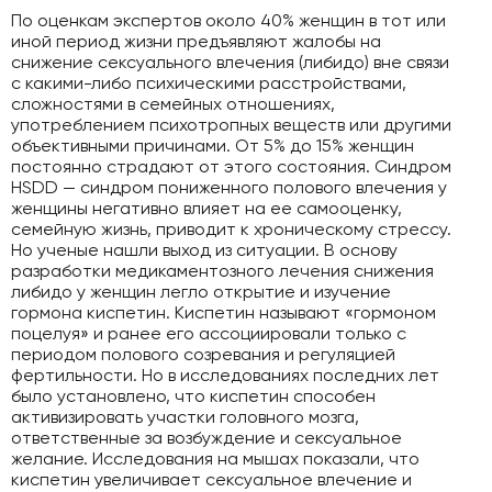
По оценкам экспертов около 40% женщин в тот или
иной период жизни предъявляют жалобы на
снижение сексуального влечения (либидо) вне связи
с какими-либо психическими расстройствами,
сложностями в семейных отношениях,
употреблением психотропных веществ или другими
объективными причинами. От 5% до 15% женщин
постоянно страдают от этого состояния. Синдром
HSDD — синдром пониженного полового влечения у
женщины негативно влияет на ее самооценку,
семейную жизнь, приводит к хроническому стрессу.
Но ученые нашли выход из ситуации. В основу
разработки медикаментозного лечения снижения
либидо у женщин легло открытие и изучение
гормона киспетин. Киспетин называют «гормоном
поцелуя» и ранее его ассоциировали только с
периодом полового созревания и регуляцией
фертильности. Но в исследованиях последних лет
было установлено, что киспетин способен
активизировать участки головного мозга,
ответственные за возбуждение и сексуальное
желание. Исследования на мышах показали, что
киспетин увеличивает сексуальное влечение и