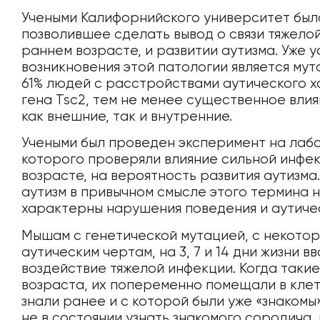
Учеными Калифорнийского университет был
позволившее сделать вывод о связи тяжело
раннем возрасте, и развитии аутизма. Уже у
возникновения этой патологии является мут
61% людей с расстройствами аутического 
гена Tsc2, тем не менее существенное вли
как внешние, так и внутренние.
Учеными был проведен эксперимент на лаб
которого проверяли влияние сильной инфе
возрасте, на вероятность развития аутизма.
аутизм в привычном смысле этого термина н
характерны нарушения поведения и аутиче
Мышам с генетической мутацией, с некото
аутическим чертам, на 3, 7 и 14 дни жизни
воздействие тяжелой инфекции. Когда таки
возраста, их попеременно помещали в клет
знали ранее и с которой были уже «знакомы
не в состоянии узнать знакомого сородича,