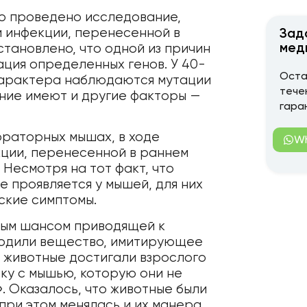
о проведено исследование,
й инфекции, перенесенной в
Зад
мед
становлено, что одной из причин
ация определенных генов. У 40-
Оста
характера наблюдаются мутации
тече
яние имеют и другие факторы —
гара
ораторных мышах, в ходе
W
кции, перенесенной в раннем
 Несмотря на тот факт, что
е проявляется у мышей, для них
ские симптомы.
рым шансом приводящей к
 вводили вещество, имитирующее
е животные достигали взрослого
ку с мышью, которую они не
». Оказалось, что животные были
 при этом менялась и их манера