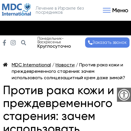
Лечение в Израиле без
посредников
Связаться с нами
Получить консультаци
Понедельник-
Воскресенье
Заказать звонок
Круглосуточно
MDC International
/
Новости
/
Против рака кожи и
преждевременного старения: зачем
использовать солнцезащитный крем даже зимой?
Против рака кожи и
преждевременного
старения: зачем
использовать