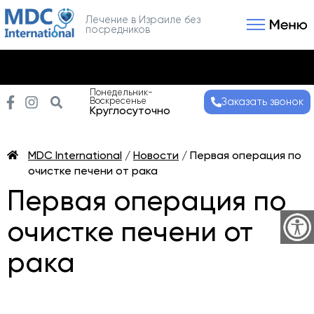
Лечение в Израиле без
посредников
Связаться с нами
Получить консультаци
Понедельник-
Воскресенье
Заказать звонок
Круглосуточно
MDC International
/
Новости
/
Первая операция по
очистке печени от рака
Первая операция по
очистке печени от
рака