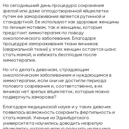
На сегодняшний день процедура сохранения
зрелой или даже оплодотворенной яйцеклетки
путем ее замораживания является рутинной и
стандартной. Ее используют как здоровые женщины
по личным мотивам, так и женщины, которым
предстоит химиотерапия по поводу
онкологического заболевания. Благодаря
процедуре замораживания ткани яичников
(овариальной ткани) у этих женщин остается шанс
стать мамой, и избежать бесплодия после
химиотерапия.
Но что делать девочкам, страдающим
онкологическим заболеванием и нуждающимся в
химиотерапии, если они не достигли периода
полового созревания и, соответственно, в их
яичиках нет зрелых яйцеклеток, которые можно
подвергнуть заморозке?
Благодаря медицинской науке и у таких девочек
появилась возможность сохранить фертильность и
стать мамой. Ученые из Эдинбургского
университета научились доводить незрелую
яйцеклетку, которую можно получить из яичника