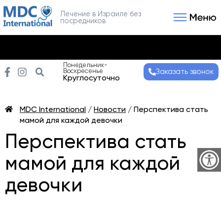
Лечение в Израиле без
посредников
Связаться с нами
Получить консультаци
Понедельник-
Воскресенье
Заказать звонок
Круглосуточно
MDC International
/
Новости
/
Перспектива стать
мамой для каждой девочки
Перспектива стать
мамой для каждой
девочки