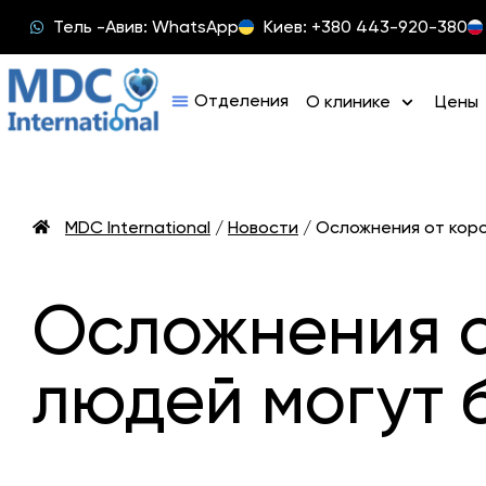
Тель -Авив: WhatsApp
Киев: +380 443-920-380
О клинике
Цены
MDC International
/
Новости
/
Осложнения от коро
Осложнения о
людей могут 