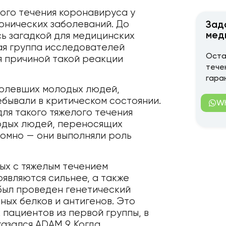
ого течения коронавируса у
онических заболеваний. До
Зад
мед
ь загадкой для медицинских
ая группа исследователей
Оста
я причиной такой реакции
тече
гара
аболевших молодых людей,
ребывали в критическом состоянии.
W
ля такого тяжелого течения
лодых людей, переносящих
омно — они выполняли роль
ых с тяжелым течением
являются сильнее, а также
был проведен генетический
ных белков и антигенов. Это
 пациентов из первой группы, в
азался ADAM 9. Когда