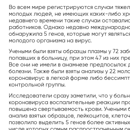
Во всем мире регистрируются случаи тяжел
молодых людей, не имеющих каких-либо хр
недавнего времени такие случаи оставалис
работников. Однако недавно международн
обнаружила 5 генов, которые могут являтьс
молодого организма на вирус.
Учеными были взяты образцы плазмы у 72 з
попавших в больницу, при этом 47 из них п
Все они не имели в анамнезе предпосылок д
болезни. Также были взяты анализы у 22 мо
коронавирус в легкой форме либо бессимпт
контрольной группы.
Исследователи сразу заметили, что у больн
коронавируса воспалительные реакции про
повышена свертываемость крови. Учеными 
анализ взятых образцов, лейкоцитов, клеточ
позволило выделить 5 генов более активных
числе которых самым распространенным ок