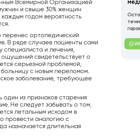
мед
енным Всемирной Организацией
мужчин и свыше 30% женщин
Оста
 каждым годом вероятность
тече
ся.
гара
то перенес ортопедический
я. В ряде случаев пациенты сами
W
 специалиста и лечения,
х ощущений свидетельствует о
яется серьезной проблемой,
 больницу с новым переломом.
еское заболевание, требующее
ь один из признаков старения
ие. Не следует забывать о том,
ется летальным исходом в
но провести аналогию с
да назначается длительная