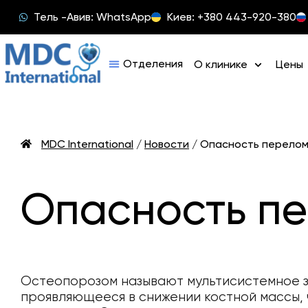
Тель -Авив: WhatsApp
Киев: +380 443-920-380
О клинике
Цены
MDC International
/
Новости
/
Опасность перелом
Опасность пе
Остеопорозом называют мультисистемное з
проявляющееся в снижении костной массы, 