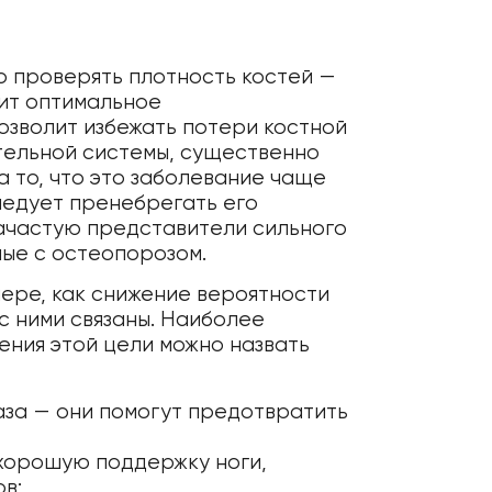
но проверять плотность костей —
чит оптимальное
озволит избежать потери костной
тельной системы, существенно
а то, что это заболевание чаще
ледует пренебрегать его
зачастую представители сильного
ые с остеопорозом.
ере, как снижение вероятности
с ними связаны. Наиболее
ния этой цели можно назвать
таза — они помогут предотвратить
хорошую поддержку ноги,
в;